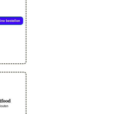
ine bestellen
tfood
Houten