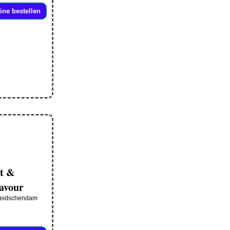
ine bestellen
t &
avour
Leidschendam