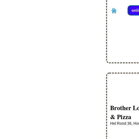
onl
Brother L
& Pizza
Het Rond 36, Ho