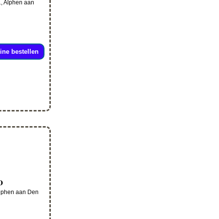
1, Alphen aan
ine bestellen
o
 Alphen aan Den