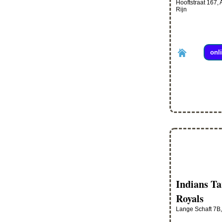
Hooftstraat 167,
Rijn
onl
Indians T
Royals
Lange Schaft 7B