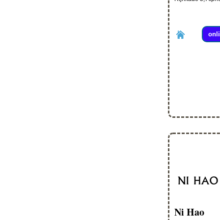
onl
Ni Hao