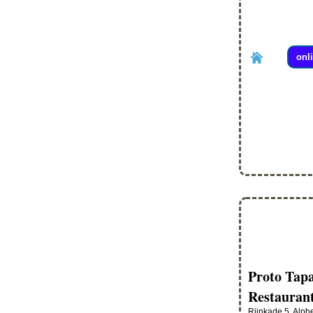
onl
Proto Tap
Restauran
Rijnkade 5, Alph