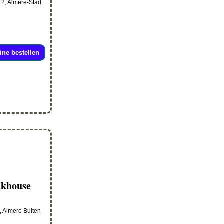
 2, Almere-Stad
ine bestellen
akhouse
 Almere Buiten