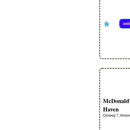
onl
McDonald'
Haven
Oorweg 7, Almer