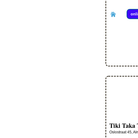
onl
Tiki Taka 
Oslostraat 45, A