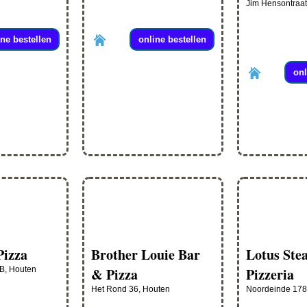
Jim Hensontraat
ine bestellen
online bestellen
onl
Pizza
Brother Louie Bar
Lotus Ste
 B, Houten
& Pizza
Pizzeria
Het Rond 36, Houten
Noordeinde 178,