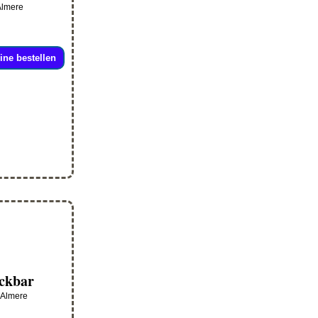
Almere
ine bestellen
ckbar
, Almere